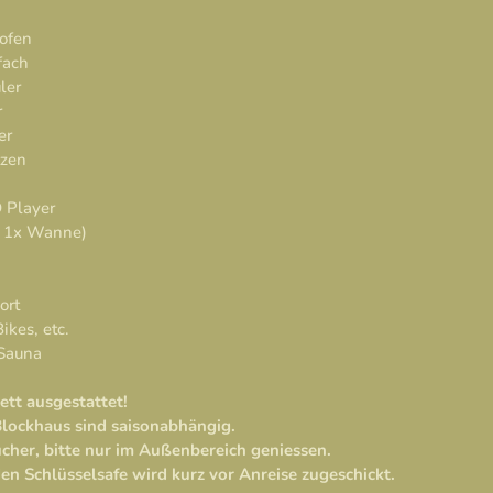
kofen
fach
ler
r
er
tzen
 Player
, 1x Wanne)
ort
ikes, etc.
-Sauna
ett ausgestattet!
 Blockhaus sind saisonabhängig.
cher, bitte nur im Außenbereich geniessen.
en Schlüsselsafe wird kurz vor Anreise zugeschickt.