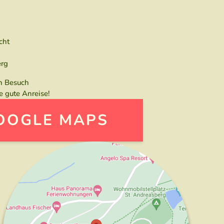
cht
erg
en Besuch
 gute Anreise!
OOGLE MAPS