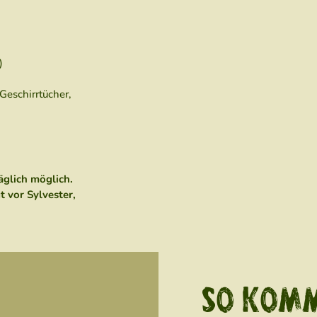
aution.
l)
Geschirrtücher,
täglich möglich.
 vor Sylvester,
SO KOMM