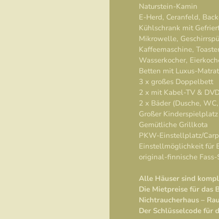
Naturstein-Kamin
E-Herd, Ceranfeld, Bac
Kühlschrank mit Gefrier
Mikrowelle, Geschirrspü
Kaffeemaschine, Toaste
Wasserkocher, Eierkoch
Betten mit Luxus-Matra
3 x großes Doppelbett
2 x mit Kabel-TV & DVD
2 x Bäder (Dusche, WC
Großer Kinderspielplatz
Gemütliche Grillkota
PKW-Einstellplatz/Carp
Einstellmöglichkeit für B
original-finnische Fass
Alle Häuser sind kompl
Die Mietpreise für das
Nichtraucherhaus – Rau
Der Schlüsselcode für d