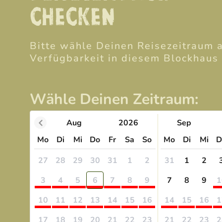
CHECKEN
Bitte wähle Deinen Reisezeitraum 
Verfügbarkeit in diesem Blockhaus 
Wähle Deinen Zeitraum:
Aug
2026
Sep
Mo
Di
Mi
Do
Fr
Sa
So
Mo
Di
Mi
D
27
28
29
30
31
1
2
31
1
2
3
4
5
6
7
8
9
7
8
9
1
10
11
12
13
14
15
16
14
15
16
1
17
18
19
20
21
22
23
21
22
23
2