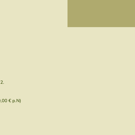
12.
,00 € p.N)