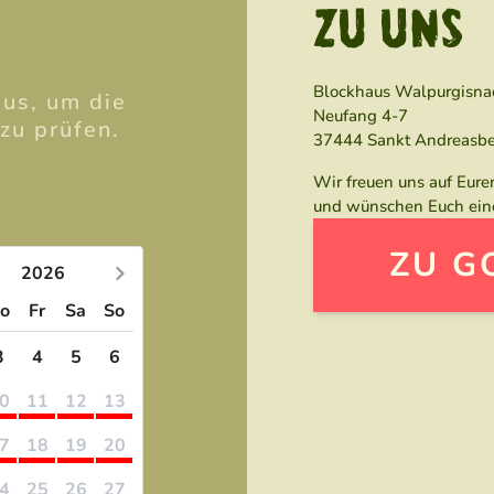
ZU UNS
Blockhaus Walpurgisna
aus, um die
Neufang 4-7
zu prüfen.
37444 Sankt Andreasb
Wir freuen uns auf Eur
und wünschen Euch eine
ZU G
2026
o
Fr
Sa
So
3
4
5
6
0
11
12
13
7
18
19
20
4
25
26
27