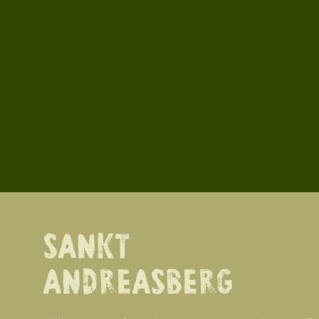
SANKT
ANDREASBERG