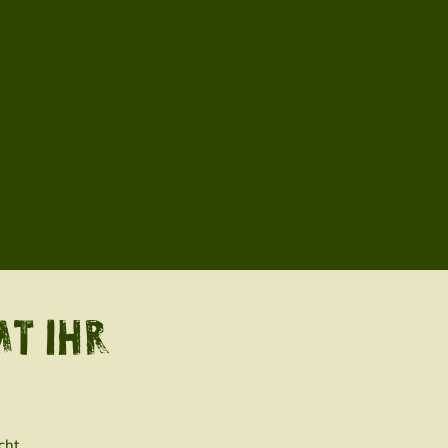
T IHR
cht