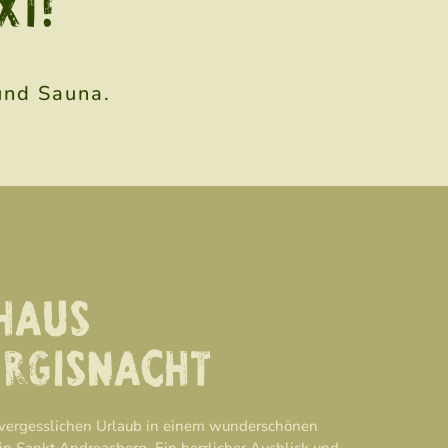
XT!
!
und Sauna.
HAUS
RGISNACHT
nvergesslichen Urlaub in einem wunderschönen
n Sankt Andreasberg. Ein herrlicher Ausblick und