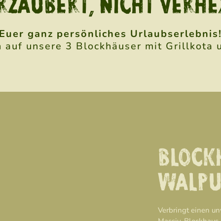
RZAUBERT, NICHT VERHE
Euer ganz persönliches Urlaubserlebnis
h auf unsere 3 Blockhäuser mit Grillkota 
BLOCK
WALPU
Verbringt einen u
Massiv-Blockhaus i