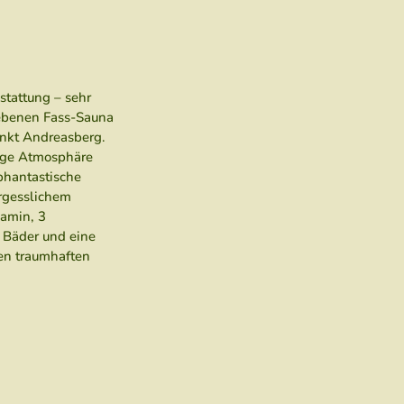
stattung – sehr
riebenen Fass-Sauna
ankt Andreasberg.
ige Atmosphäre
phantastische
ergesslichem
Kamin, 3
2 Bäder und eine
nen traumhaften